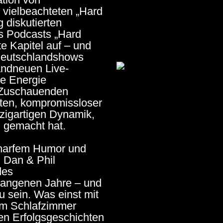
ation von
 vielbeachteten „Hard
g diskutierten
es Podcasts
„Hard
e Kapitel auf – und
 Deutschlandshows
randneuen Live-
te Energie
e Zuschauenden
ten, kompromissloser
zigartigen
Dynamik,
 gemacht hat.
harfem Humor und
n Dan & Phil
des
gangenen Jahre – und
u sein.
Was einst mit
m Schlafzimmer
ten Erfolgsgeschichten