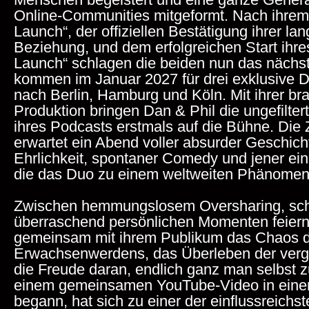
Menschen begeistert und eine ganze Gener
Online-Communities mitgeformt. Nach ihrem
Launch“, der offiziellen
Bestätigung ihrer lan
Beziehung, und dem erfolgreichen Start ihr
Launch“ schlagen die beiden nun das nächst
kommen im Januar
2027 für drei exklusive
nach Berlin, Hamburg und Köln.
Mit ihrer b
Produktion bringen Dan & Phil die ungefilter
ihres
Podcasts erstmals auf die Bühne. Di
erwartet ein Abend voller absurder
Geschich
Ehrlichkeit, spontaner Comedy und jener ein
die das Duo zu einem weltweiten Phänomen
Zwischen
hemmungslosem Oversharing, sc
überraschend persönlichen Momenten
feier
gemeinsam mit ihrem Publikum das Chaos 
Erwachsenwerdens, das
Überleben der ver
die Freude daran, endlich ganz man selbst z
einem gemeinsamen YouTube-Video in eine
begann, hat sich
zu einer der einflussreichs